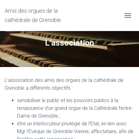
Amis des orgues de la
cathédrale de Grenoble
D
É
P
L
L’association
I
E
R
L
A
N
A
L’association des amis des orgues de la cathédrale de
V
Grenoble a différents objectifs :
I
G
sensibiliser le public et les pouvoirs publics à la
A
renaissance d’un grand orgue de la Cathédrale Notre-
T
I
Dame de Grenoble ;
O
être un interlocuteur privilégié de l’Etat, en lien avec
N
Mgr l’Evêque de Grenoble-Vienne, affectataire, afin de