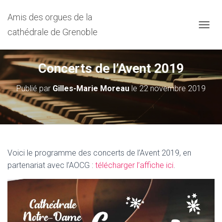
Amis des orgues de la
cathédrale de Grenoble
D
É
P
L
Concerts de l’Avent 2019
I
E
Publié par
Gilles-Marie Moreau
le
22 novembre 2019
R
L
A
N
A
V
I
Voici le programme des concerts de l’Avent 2019, en
G
partenariat avec l’AOCG :
télécharger l’affiche ici
.
A
T
I
O
N