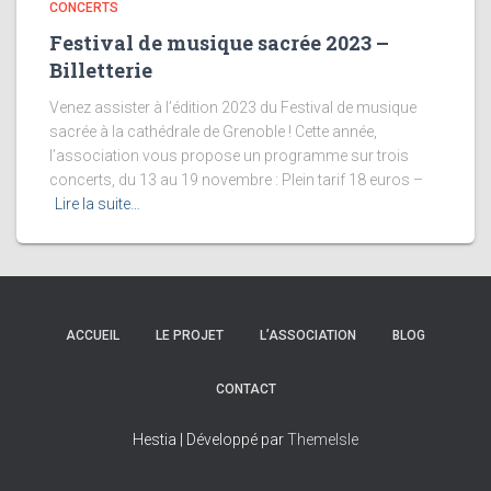
CONCERTS
Festival de musique sacrée 2023 –
Billetterie
Venez assister à l’édition 2023 du Festival de musique
sacrée à la cathédrale de Grenoble ! Cette année,
l’association vous propose un programme sur trois
concerts, du 13 au 19 novembre : Plein tarif 18 euros –
Lire la suite…
ACCUEIL
LE PROJET
L’ASSOCIATION
BLOG
CONTACT
Hestia | Développé par
ThemeIsle