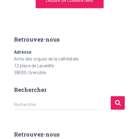
Retrouvez-nous
Adresse
Amis des orgues de la cathédrale
12 place de Lavalette
38000, Grenoble
Rechercher
R
Rechercher…
e
c
h
e
Retrouvez-nous
r