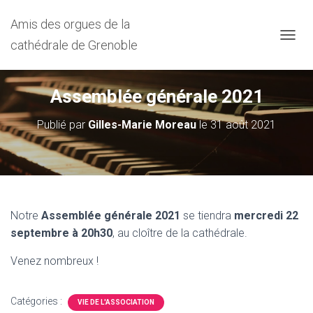
Amis des orgues de la
cathédrale de Grenoble
D
É
P
L
Assemblée générale 2021
I
E
Publié par
Gilles-Marie Moreau
le
31 août 2021
R
L
A
N
A
V
I
Notre
Assemblée générale 2021
se tiendra
mercredi 22
G
septembre à 20h30
, au cloître de la cathédrale.
A
T
I
Venez nombreux !
O
N
Catégories :
VIE DE L'ASSOCIATION