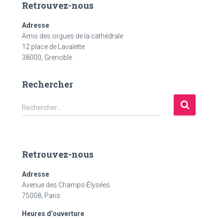
Retrouvez-nous
Adresse
Amis des orgues de la cathédrale
12 place de Lavalette
38000, Grenoble
Rechercher
R
Rechercher…
e
c
h
e
Retrouvez-nous
r
c
Adresse
h
Avenue des Champs-Élysées
e
75008, Paris
r
Heures d’ouverture