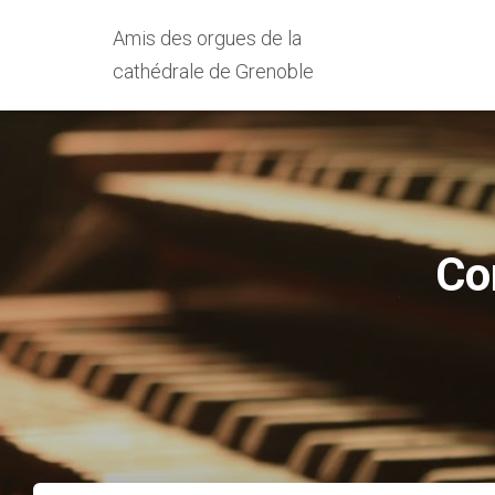
Amis des orgues de la
cathédrale de Grenoble
Co