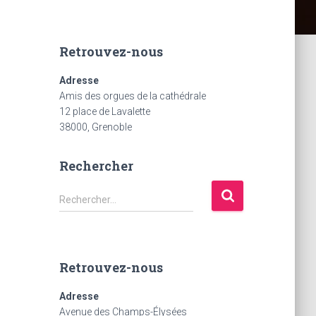
Retrouvez-nous
Adresse
Amis des orgues de la cathédrale
12 place de Lavalette
38000, Grenoble
Rechercher
R
Rechercher…
e
c
h
e
Retrouvez-nous
r
c
Adresse
h
Avenue des Champs-Élysées