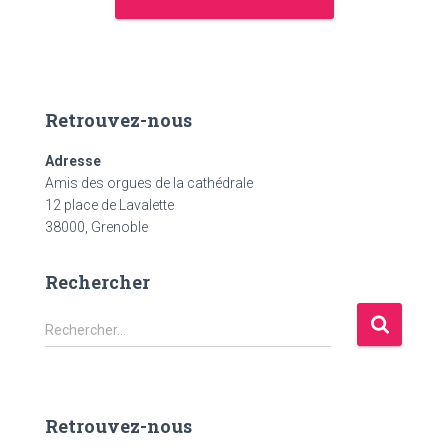
Retrouvez-nous
Adresse
Amis des orgues de la cathédrale
12 place de Lavalette
38000, Grenoble
Rechercher
R
Rechercher…
e
c
h
e
Retrouvez-nous
r