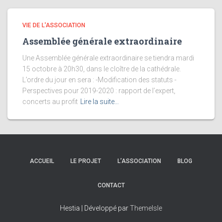
VIE DE L'ASSOCIATION
Assemblée générale extraordinaire
Une Assemblée générale extraordinaire se tiendra mardi
15 octobre à 20h30, dans le cloître de la cathédrale.
L’ordre du jour en sera : -Modification des statuts -
Perspectives pour 2019-2020 : rapport de l’expert,
concerts au profit
Lire la suite…
ACCUEIL
LE PROJET
L’ASSOCIATION
BLOG
CONTACT
Hestia | Développé par
ThemeIsle