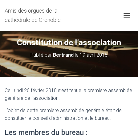
Amis des orgues de la
cathédrale de Grenoble
D
É
P
L
Constitution de l’association
I
E
Publié par
Bertrand
le
19 avril 2018
R
L
A
N
A
V
Ce Lundi 26 février 2018 s’est tenue la première assemblée
I
G
générale de l’association.
A
T
L’objet de cette première assemblée générale était de
I
constituer le conseil d’administration et le bureau.
O
N
Les membres du bureau :